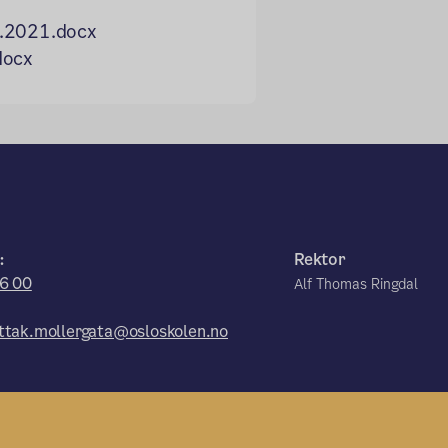
.5.2021.docx
docx
:
Rektor
6 00
Alf Thomas Ringdal
tak.mollergata@osloskolen.no