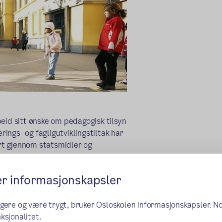
eid sitt ønske om pedagogisk tilsyn
rings- og fagligutviklingstiltak har
rt gjennom statsmidler og
rn eller en vanlig
er informasjonskapsler
lle foresatte om at ved å tillate
e skoledagen får de muligheter til
byr er et hjørnestein av den
ngere og være trygt, bruker Osloskolen informasjonskapsler. N
se, selvstendighet og ansvar. Barn
ksjonalitet.