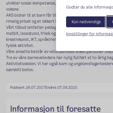
utvikler sosial kompetanse, selvtillit og de etablerer god
Godtar du alle informasjo
voksne.
AKS bidrar til at barn får tilgang til positive rollemodeller,
rimelig priset og et sikkert læringsmiljø i urbane omgivelse
Kun nødvendige
Vårt tilbud omfatter pedagogisk, kulturell, helse- og næri
matbit, lesestund, frilek og muligheter til rikelig eksponeri
Innstillinger for informa
kreativkunst, IKT, språktrening, forskjellige læringsstøtten
fysisk aktivitet.
Våre ansatte består av velutdannede enkeltpersoner med
Tre av våre barneveiledere har nylig fullført et to-årlig h
Aktivitetsskolen. Vi har også barn og ungdomsfagarbeider
særskilt behov.
Publisert:
26.07.2017
Endret:
07.09.2020
Informasjon til foresatte