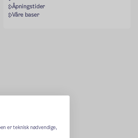
Åpningstider
Våre baser
oen er teknisk nødvendige,