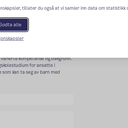
e relasjoner med omsorgsfulle
nskapsler, tillater du også at vi samler inn data om statistikk
 et trygt sted å lære og leke, i en
r.
Godta alle
ngskomponenter. Barna blir gitt en
ng til norske tradisjoner, scene- og
sjonskapsler
de aktiviteter (LSA) og selvfølgelig
 varierte kompetanse og bakgrunn.
øgskolestudium for ansatte i
e som kan ta seg av barn med